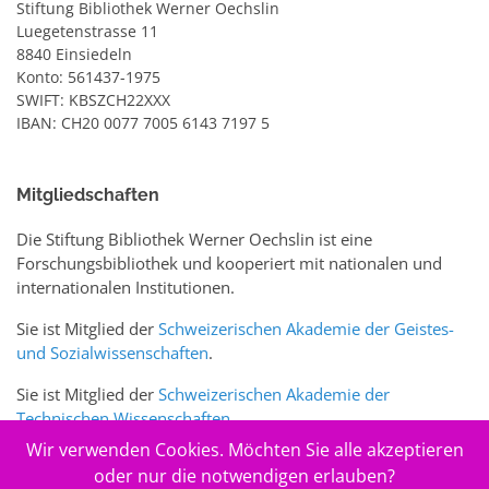
Stiftung Bibliothek Werner Oechslin
Luegetenstrasse 11
8840 Einsiedeln
Konto: 561437-1975
SWIFT: KBSZCH22XXX
IBAN: CH20 0077 7005 6143 7197 5
Mitgliedschaften
Die Stiftung Bibliothek Werner Oechslin ist eine
Forschungsbibliothek und kooperiert mit nationalen und
internationalen Institutionen.
Sie ist Mitglied der
Schweizerischen Akademie der Geistes-
und Sozialwissenschaften
.
Sie ist Mitglied der
Schweizerischen Akademie der
Technischen Wissenschaften
.
Wir verwenden Cookies. Möchten Sie alle akzeptieren
Sie ist zudem Mitglied des Schweizer Portals
www.sciences-
oder nur die notwendigen erlauben?
arts.ch