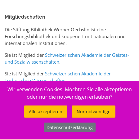
Mitgliedschaften
Die Stiftung Bibliothek Werner Oechslin ist eine
Forschungsbibliothek und kooperiert mit nationalen und
internationalen Institutionen.
Sie ist Mitglied der
Schweizerischen Akademie der Geistes-
und Sozialwissenschaften
.
Sie ist Mitglied der
Schweizerischen Akademie der
Technischen Wissenschaften
.
Wir verwenden Cookies. Möchten Sie alle akzeptieren
Sie ist zudem Mitglied des Schweizer Portals
www.sciences-
oder nur die notwendigen erlauben?
arts.ch
Alle akzeptieren
Nur notwendige
© 2026
Stiftung Bibliothek Werner Oechslin
.
Datenschutzerklärung