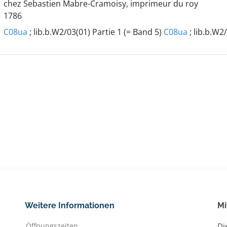
chez Sebastien Mabre-Cramoisy, imprimeur du roy
1786
C08ua
; lib.b.W2/03(01) Partie 1 (= Band 5)
C08ua
; lib.b.W2
Weitere Informationen
Mi
Öffnungszeiten
Di