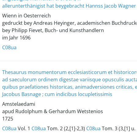
allerunterthänigist hat beygebracht Hannss Jacob Wagner v
Wienn in Oesterreich
gedruckt bey Andreas Heyinger, academischen Buchdruckern
bey Philipp Fievet, Buch- und Kunsthandlern
im Jahr 1696
C08ua
Thesaurus monumentorum ecclesiasticorum et historicorum
ad saeculorum ordinem digestae variisque opusculis auct
quibus praefationes historicas, animadversiones criticas, e
Jacobus Basnage ; cum indicibus locupletissimis
Amstelaedami
apud Rudolphum & Gerhardum Wetstenios
1725
C08ua
Vol. 1
C08ua
Tom. 2 (2,[1]-2,3)
C08ua
Tom. 3 (3,[1] u.