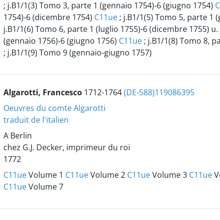
; j.B1/1(3) Tomo 3, parte 1 (gennaio 1754)-6 (giugno 1754)
C
1754)-6 (dicembre 1754)
C11ue
; j.B1/1(5) Tomo 5, parte 1
j.B1/1(6) Tomo 6, parte 1 (luglio 1755)-6 (dicembre 1755) u.
(gennaio 1756)-6 (giugno 1756)
C11ue
; j.B1/1(8) Tomo 8, p
; j.B1/1(9) Tomo 9 (gennaio-giugno 1757)
Algarotti, Francesco
1712-1764
(DE-588)119086395
Oeuvres du comte Algarotti
traduit de l'italien
A Berlin
chez G.J. Decker, imprimeur du roi
1772
C11ue
Volume 1
C11ue
Volume 2
C11ue
Volume 3
C11ue
V
C11ue
Volume 7