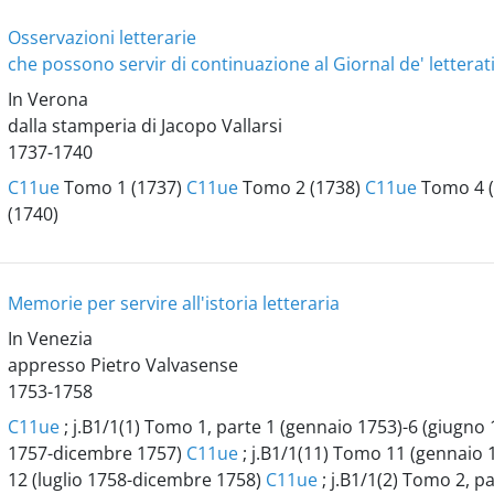
Osservazioni letterarie
che possono servir di continuazione al Giornal de' letterati 
In Verona
dalla stamperia di Jacopo Vallarsi
1737-1740
C11ue
Tomo 1 (1737)
C11ue
Tomo 2 (1738)
C11ue
Tomo 4 
(1740)
Memorie per servire all'istoria letteraria
In Venezia
appresso Pietro Valvasense
1753-1758
C11ue
; j.B1/1(1) Tomo 1, parte 1 (gennaio 1753)-6 (giugno
1757-dicembre 1757)
C11ue
; j.B1/1(11) Tomo 11 (gennaio
12 (luglio 1758-dicembre 1758)
C11ue
; j.B1/1(2) Tomo 2, p