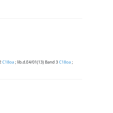
 2
C18oa
; lib.d.E4/01(13) Band 3
C18oa
;