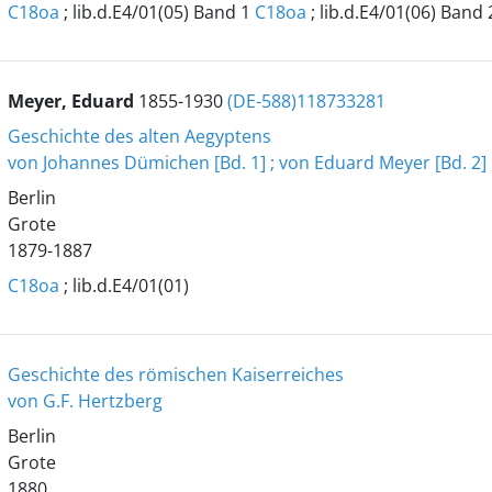
C18oa
; lib.d.E4/01(05) Band 1
C18oa
; lib.d.E4/01(06) Band 
Meyer, Eduard
1855-1930
(DE-588)118733281
Geschichte des alten Aegyptens
von Johannes Dümichen [Bd. 1] ; von Eduard Meyer [Bd. 2]
Berlin
Grote
1879-1887
C18oa
; lib.d.E4/01(01)
Geschichte des römischen Kaiserreiches
von G.F. Hertzberg
Berlin
Grote
1880