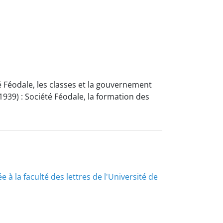
é Féodale, les classes et la gouvernement
939) : Société Féodale, la formation des
à la faculté des lettres de l'Université de