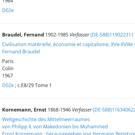
1964
D02e
Braudel, Fernand
1902-1985
Verfasser
(DE-588)119022311
Civilisation matérielle, économie et capitalisme, XVe-XVIIIe 
Fernand Braudel
Paris
Colin
1967
D02e
; c.E8/29 Tome 1
Kornemann, Ernst
1868-1946
Verfasser
(DE-588)11634062
Weltgeschichte des Mittelmeerraumes
von Philipp II. von Makedonien bis Muhammed
Ernst Kornemann ; herausgegeben von Hermann Bengtso