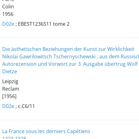
Colin
1956
D02e
; EBEST1236511 tome 2
Die ästhetischen Beziehungen der Kunst zur Wirklichkeit
Nikolai Gawrilowitsch Tschernyschewski : aus dem Russisc
Autorezension und Vorwort zur 3. Ausgabe übertrug Wolf
Dietze
Leipzig
Reclam
[1956]
D02e
; c.C6/11
La France sous les derniers Capétiens
1223-1328