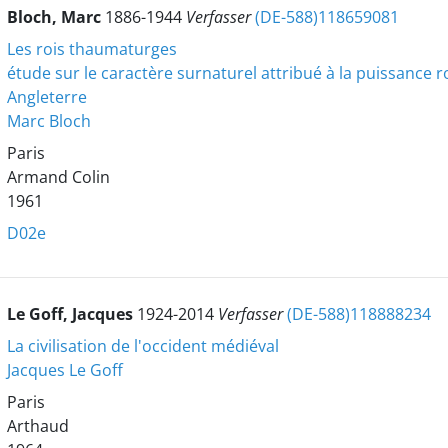
Bloch, Marc
1886-1944
Verfasser
(DE-588)118659081
Les rois thaumaturges
étude sur le caractère surnaturel attribué à la puissance 
Angleterre
Marc Bloch
Paris
Armand Colin
1961
D02e
Le Goff, Jacques
1924-2014
Verfasser
(DE-588)118888234
La civilisation de l'occident médiéval
Jacques Le Goff
Paris
Arthaud