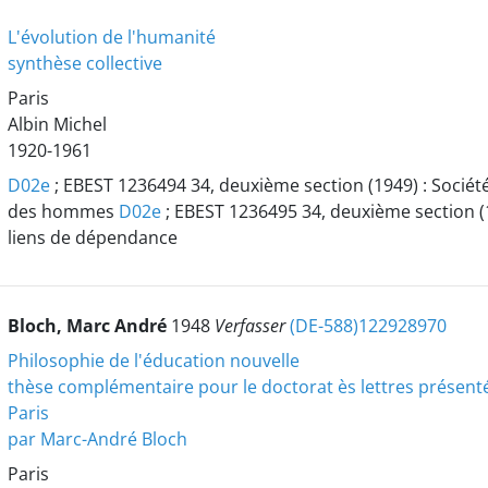
L'évolution de l'humanité
synthèse collective
Paris
Albin Michel
1920-1961
D02e
; EBEST 1236494 34, deuxième section (1949) : Sociét
des hommes
D02e
; EBEST 1236495 34, deuxième section (1
liens de dépendance
Bloch, Marc André
1948
Verfasser
(DE-588)122928970
Philosophie de l'éducation nouvelle
thèse complémentaire pour le doctorat ès lettres présentée 
Paris
par Marc-André Bloch
Paris