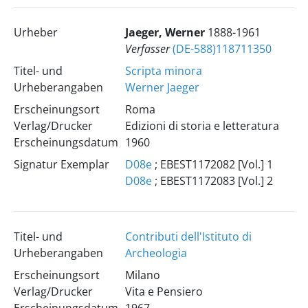
Urheber
Jaeger, Werner
1888-1961
Verfasser
(DE-588)118711350
Titel- und
Scripta minora
Urheberangaben
Werner Jaeger
Erscheinungsort
Roma
Verlag/Drucker
Edizioni di storia e letteratura
Erscheinungsdatum
1960
Signatur Exemplar
D08e
; EBEST1172082 [Vol.] 1
D08e
; EBEST1172083 [Vol.] 2
Titel- und
Contributi dell'Istituto di
Urheberangaben
Archeologia
Erscheinungsort
Milano
Verlag/Drucker
Vita e Pensiero