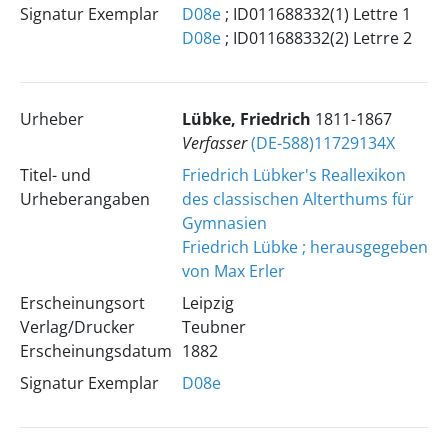
Signatur Exemplar
D08e
; ID011688332(1) Lettre 1
D08e
; ID011688332(2) Letrre 2
Urheber
Lübke, Friedrich
1811-1867
Verfasser
(DE-588)11729134X
Titel- und
Friedrich Lübker's Reallexikon
Urheberangaben
des classischen Alterthums für
Gymnasien
Friedrich Lübke ; herausgegeben
von Max Erler
Erscheinungsort
Leipzig
Verlag/Drucker
Teubner
Erscheinungsdatum
1882
Signatur Exemplar
D08e