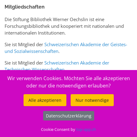
Mitgliedschaften
Die Stiftung Bibliothek Werner Oechslin ist eine
Forschungsbibliothek und kooperiert mit nationalen und
internationalen Institutionen.
Sie ist Mitglied der
Schweizerischen Akademie der Geistes-
und Sozialwissenschaften
.
Sie ist Mitglied der
Schweizerischen Akademie der
Technischen Wissenschaften
.
Wir verwenden Cookies. Möchten Sie alle akzeptieren
Sie ist zudem Mitglied des Schweizer Portals
www.sciences-
oder nur die notwendigen erlauben?
arts.ch
Alle akzeptieren
Nur notwendige
© 2026
Stiftung Bibliothek Werner Oechslin
Datenschutzerklärung
.
Cookie Consent by
top-app.ch