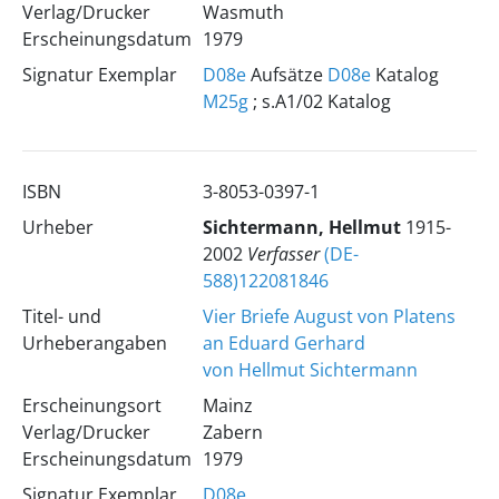
Verlag/Drucker
Wasmuth
Erscheinungsdatum
1979
Signatur Exemplar
D08e
Aufsätze
D08e
Katalog
M25g
; s.A1/02 Katalog
ISBN
3-8053-0397-1
Urheber
Sichtermann, Hellmut
1915-
2002
Verfasser
(DE-
588)122081846
Titel- und
Vier Briefe August von Platens
Urheberangaben
an Eduard Gerhard
von Hellmut Sichtermann
Erscheinungsort
Mainz
Verlag/Drucker
Zabern
Erscheinungsdatum
1979
Signatur Exemplar
D08e