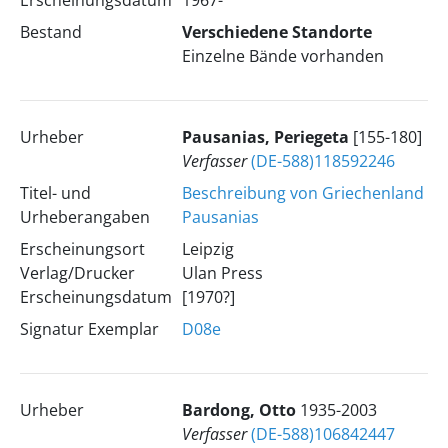
Erscheinungsdatum
1967-
Bestand
Verschiedene Standorte
Einzelne Bände vorhanden
Urheber
Pausanias, Periegeta
[155-180]
Verfasser
(DE-588)118592246
Titel- und
Beschreibung von Griechenland
Urheberangaben
Pausanias
Erscheinungsort
Leipzig
Verlag/Drucker
Ulan Press
Erscheinungsdatum
[1970?]
Signatur Exemplar
D08e
Urheber
Bardong, Otto
1935-2003
Verfasser
(DE-588)106842447