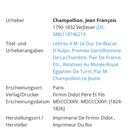
Urheber
Champollion, Jean François
1790-1832
Verfasser
(DE-
588)118746219
Titel- und
Lettres A M. Le Duc De Blacas
Urheberangaben
D'Aulps, Premier Gentilhomme
De La Chambre, Pair De France,
Etc., Relatives Au Musée Royal
Égyptien De Turin; Par M.
Champollion Le Jeune
Erscheinungsort
Paris
Verlag/Drucker
Firmin Didot Père Et Fils
Erscheinungsdatum
MDCCCXXIV.-MDCCCXXVI. [1824-
1826]
Herstellungsort /
Imprimerie De Firmin Didot ,
Hersteller
Imprimeur Du Roi