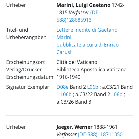
Urheber
Marini, Luigi Gaetano
1742-
1815
Verfasser
(DE-
588)128685913
Titel- und
Lettere inedite di Gaetano
Urheberangaben
Marini
pubblicate a cura di Enrico
Carusi
Erscheinungsort
Città del Vaticano
Verlag/Drucker
Biblioteca Apostolica Vaticana
Erscheinungsdatum
1916-1940
Signatur Exemplar
D08e
Band 2
L06b
; a.C3/21 Band
1
L06b
; a.C3/22 Band 2
L06b
;
a.C3/26 Band 3
Urheber
Jaeger, Werner
1888-1961
Verfasser
(DE-588)118711350