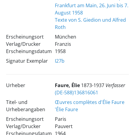
Frankfurt am Main, 26. Juni bis 7.
August 1958
Texte von S. Giedion und Alfred
Roth
Erscheinungsort
München
Verlag/Drucker
Franzis
Erscheinungsdatum
1958
Signatur Exemplar
I27b
Urheber
Faure, Élie
1873-1937
Verfasser
(DE-588)136816061
Titel- und
Œuvres complètes d'Élie Faure
Urheberangaben
'Élie Faure
Erscheinungsort
Paris
Verlag/Drucker
Pauvert
Erscheinungsdatum
1964