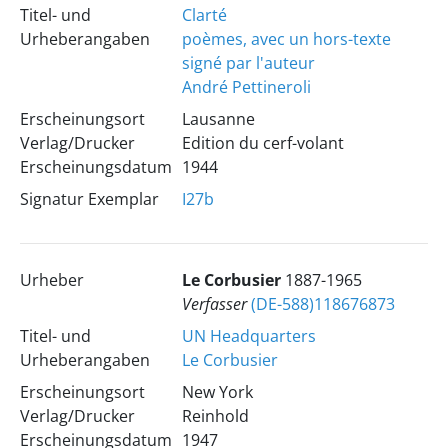
Titel- und
Clarté
Urheberangaben
poèmes, avec un hors-texte
signé par l'auteur
André Pettineroli
Erscheinungsort
Lausanne
Verlag/Drucker
Edition du cerf-volant
Erscheinungsdatum
1944
Signatur Exemplar
I27b
Urheber
Le Corbusier
1887-1965
Verfasser
(DE-588)118676873
Titel- und
UN Headquarters
Urheberangaben
Le Corbusier
Erscheinungsort
New York
Verlag/Drucker
Reinhold
Erscheinungsdatum
1947