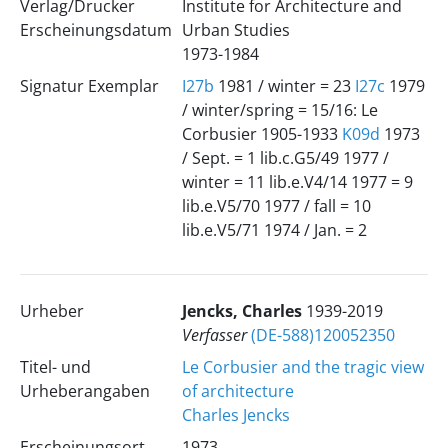
Verlag/Drucker
Institute for Architecture and
Erscheinungsdatum
Urban Studies
1973-1984
Signatur Exemplar
I27b
1981 / winter = 23
I27c
1979
/ winter/spring = 15/16: Le
Corbusier 1905-1933
K09d
1973
/ Sept. = 1 lib.c.G5/49 1977 /
winter = 11 lib.e.V4/14 1977 = 9
lib.e.V5/70 1977 / fall = 10
lib.e.V5/71 1974 / Jan. = 2
Urheber
Jencks, Charles
1939-2019
Verfasser
(DE-588)120052350
Titel- und
Le Corbusier and the tragic view
Urheberangaben
of architecture
Charles Jencks
Erscheinungsort
1973