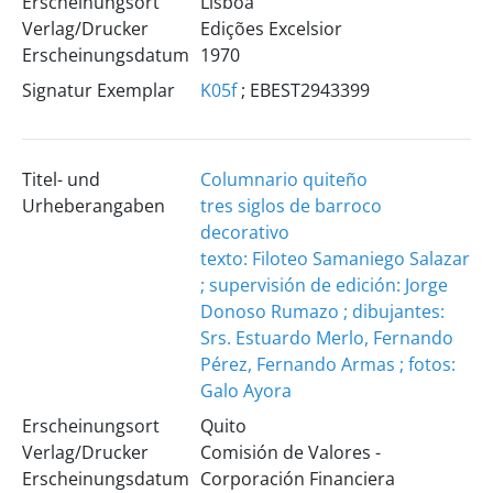
Erscheinungsort
Lisboa
Verlag/Drucker
Edições Excelsior
Erscheinungsdatum
1970
Signatur Exemplar
K05f
; EBEST2943399
Titel- und
Columnario quiteño
Urheberangaben
tres siglos de barroco
decorativo
texto: Filoteo Samaniego Salazar
; supervisión de edición: Jorge
Donoso Rumazo ; dibujantes:
Srs. Estuardo Merlo, Fernando
Pérez, Fernando Armas ; fotos:
Galo Ayora
Erscheinungsort
Quito
Verlag/Drucker
Comisión de Valores -
Erscheinungsdatum
Corporación Financiera