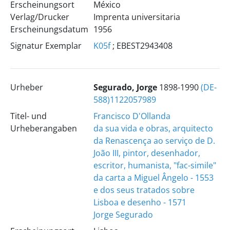
Erscheinungsort
México
Verlag/Drucker
Imprenta universitaria
Erscheinungsdatum
1956
Signatur Exemplar
K05f
; EBEST2943408
Urheber
Segurado, Jorge
1898-1990
(DE-
588)1122057989
Titel- und
Francisco D'Ollanda
Urheberangaben
da sua vida e obras, arquitecto
da Renascença ao serviço de D.
João III, pintor, desenhador,
escritor, humanista, "fac-simile"
da carta a Miguel Ângelo - 1553
e dos seus tratados sobre
Lisboa e desenho - 1571
Jorge Segurado