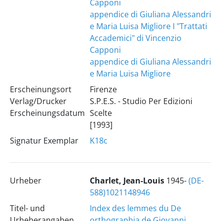
Capponi
appendice di Giuliana Alessandri
e Maria Luisa Migliore
I "Trattati
Accademici" di Vincenzio
Capponi
appendice di Giuliana Alessandri
e Maria Luisa Migliore
Erscheinungsort
Firenze
Verlag/Drucker
S.P.E.S. - Studio Per Edizioni
Erscheinungsdatum
Scelte
[1993]
Signatur Exemplar
K18c
Urheber
Charlet, Jean-Louis
1945-
(DE-
588)1021148946
Titel- und
Index des lemmes du De
Urheberangaben
orthographia de Giovanni