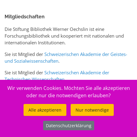
Mitgliedschaften
Die Stiftung Bibliothek Werner Oechslin ist eine
Forschungsbibliothek und kooperiert mit nationalen und
internationalen Institutionen.
Sie ist Mitglied der
Schweizerischen Akademie der Geistes-
und Sozialwissenschaften
.
Sie ist Mitglied der
Schweizerischen Akademie der
Technischen Wissenschaften
.
Wir verwenden Cookies. Möchten Sie alle akzeptieren
Sie ist zudem Mitglied des Schweizer Portals
www.sciences-
oder nur die notwendigen erlauben?
arts.ch
Alle akzeptieren
Nur notwendige
© 2026
Stiftung Bibliothek Werner Oechslin
Datenschutzerklärung
.