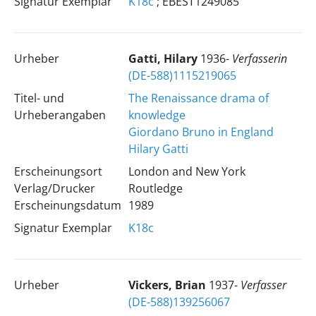
Signatur Exemplar
K18c
; EBEST1249085
Urheber
Gatti, Hilary
1936-
Verfasserin
(DE-588)1115219065
Titel- und
The Renaissance drama of
Urheberangaben
knowledge
Giordano Bruno in England
Hilary Gatti
Erscheinungsort
London and New York
Verlag/Drucker
Routledge
Erscheinungsdatum
1989
Signatur Exemplar
K18c
Urheber
Vickers, Brian
1937-
Verfasser
(DE-588)139256067