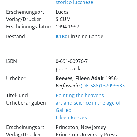
storico lucchese
Erscheinungsort
Lucca
Verlag/Drucker
SICUM
Erscheinungsdatum
1994-1997
Bestand
K18c
Einzelne Bände
ISBN
0-691-00976-7
paperback
Urheber
Reeves, Eileen Adair
1956-
Verfasserin
(DE-588)137099533
Titel- und
Painting the heavens
Urheberangaben
art and science in the age of
Galileo
Eileen Reeves
Erscheinungsort
Princeton, New Jersey
Verlag/Drucker
Princeton University Press