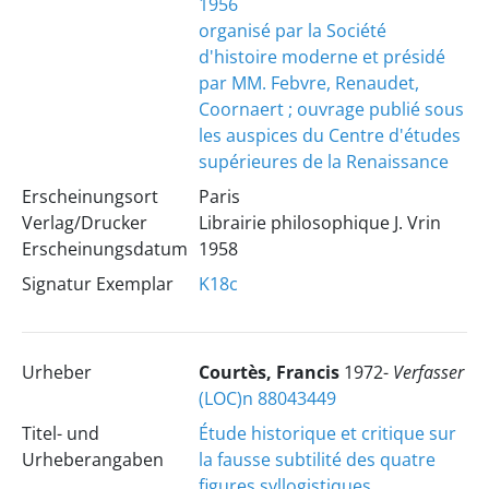
1956
organisé par la Société
d'histoire moderne et présidé
par MM. Febvre, Renaudet,
Coornaert ; ouvrage publié sous
les auspices du Centre d'études
supérieures de la Renaissance
Erscheinungsort
Paris
Verlag/Drucker
Librairie philosophique J. Vrin
Erscheinungsdatum
1958
Signatur Exemplar
K18c
Urheber
Courtès, Francis
1972-
Verfasser
(LOC)n 88043449
Titel- und
Étude historique et critique sur
Urheberangaben
la fausse subtilité des quatre
figures syllogistiques