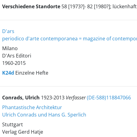
Verschiedene Standorte
58 [1973?]- 82 [1980?]; lückenhaft
D'ars
periodico d'arte contemporanea = magazine of contempor
Milano
D'Ars Editori
1960-2015
K24d
Einzelne Hefte
Conrads, Ulrich
1923-2013
Verfasser
(DE-588)118847066
Phantastische Architektur
Ulrich Conrads und Hans G. Sperlich
Stuttgart
Verlag Gerd Hatje