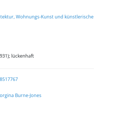
chitektur, Wohnungs-Kunst und künstlerische
1931); lückenhaft
18517767
eorgina Burne-Jones