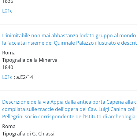
1836
L01c
L'inimitabile non mai abbastanza lodato gruppo al mondo 
la facciata insieme del Quirinale Palazzo illustrato e descri
Roma
Tipografia della Minerva
1840
L01c
; a.E2/14
Descrizione della via Appia dalla antica porta Capena alla ci
compilata sulle traccie dell'opera del Cav. Luigi Canina col
Pellegrini socio corrispondente dell'Istituto di archeologia
Roma
Tipografia di G. Chiassi