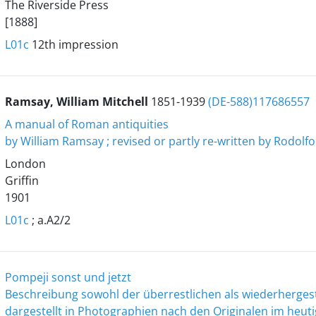
The Riverside Press
[1888]
L01c
12th impression
Ramsay, William Mitchell
1851-1939
(DE-588)117686557
A manual of Roman antiquities
by William Ramsay ; revised or partly re-written by Rodolfo
London
Griffin
1901
L01c
; a.A2/2
Pompeji sonst und jetzt
Beschreibung sowohl der überrestlichen als wiederherges
dargestellt in Photographien nach den Originalen im heu