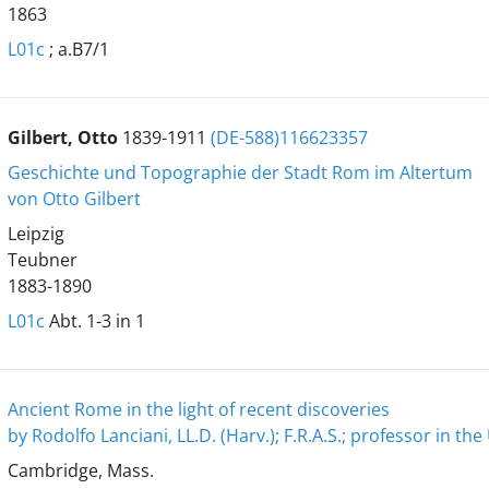
1863
L01c
; a.B7/1
Gilbert, Otto
1839-1911
(DE-588)116623357
Geschichte und Topographie der Stadt Rom im Altertum
von Otto Gilbert
Leipzig
Teubner
1883-1890
L01c
Abt. 1-3 in 1
Ancient Rome in the light of recent discoveries
by Rodolfo Lanciani, LL.D. (Harv.); F.R.A.S.; professor in the
Cambridge, Mass.