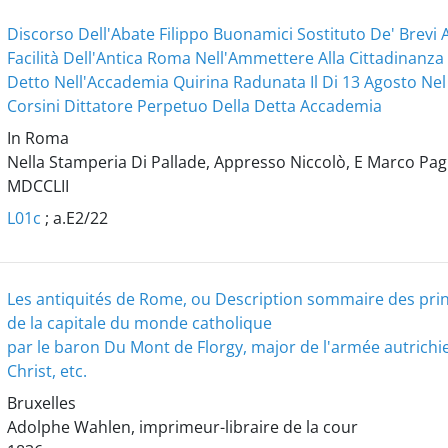
Discorso Dell'Abate Filippo Buonamici Sostituto De' Brevi A
Facilità Dell'Antica Roma Nell'Ammettere Alla Cittadinanza I
Detto Nell'Accademia Quirina Radunata Il Di 13 Agosto Nel
Corsini Dittatore Perpetuo Della Detta Accademia
In Roma
Nella Stamperia Di Pallade, Appresso Niccolò, E Marco Pagl
MDCCLII
L01c
; a.E2/22
Les antiquités de Rome, ou Description sommaire des prin
de la capitale du monde catholique
par le baron Du Mont de Florgy, major de l'armée autrichien
Christ, etc.
Bruxelles
Adolphe Wahlen, imprimeur-libraire de la cour