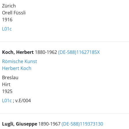
Zürich
Orell Füssli
1916
L01c
Koch, Herbert
1880-1962
(DE-588)11627185X
Römische Kunst
Herbert Koch
Breslau
Hirt
1925
L01c
; v.E/004
Lugli, Giuseppe
1890-1967
(DE-588)119373130