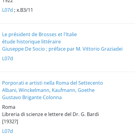
1922
L07d
; x.B3/11
Le président de Brosses et l'Italie
étude historique littéraire
Giuseppe De Socio ; préface par M. Vittorio Graziadei
L07d
Porporati e artisti nella Roma del Settecento
Albani, Winckelmann, Kaufmann, Goethe
Gustavo Brigante Colonna
Roma
Libreria di scienze e lettere del Dr. G. Bardi
[1932?]
L07d