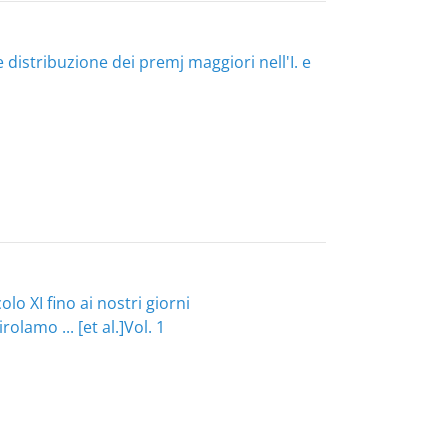
 distribuzione dei premj maggiori nell'I. e
olo XI fino ai nostri giorni
lamo ... [et al.]
Vol. 1