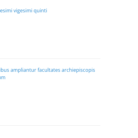
tesimi vigesimi quinti
uibus ampliantur facultates archiepiscopis
rum