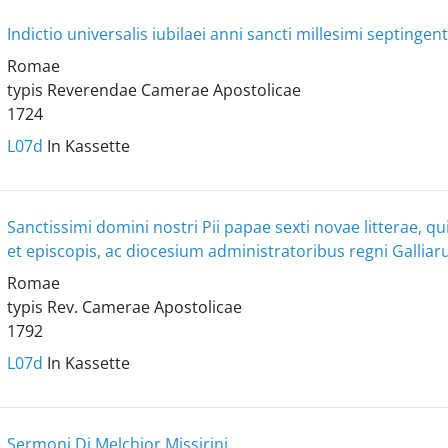
Indictio universalis iubilaei anni sancti millesimi septingen
Romae
typis Reverendae Camerae Apostolicae
1724
L07d
In Kassette
Sanctissimi domini nostri Pii papae sexti novae litterae, q
et episcopis, ac diocesium administratoribus regni Gallia
Romae
typis Rev. Camerae Apostolicae
1792
L07d
In Kassette
Sermoni Di Melchior Missirini