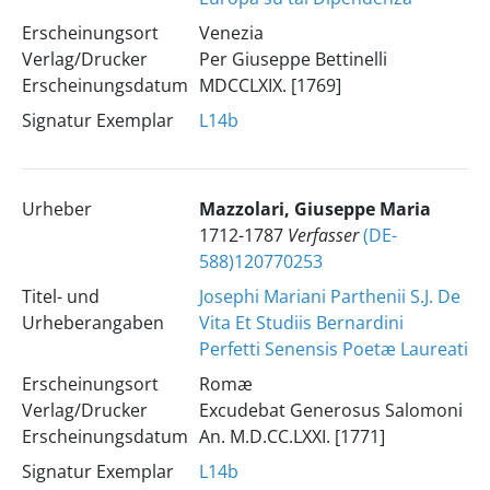
Erscheinungsort
Venezia
Verlag/Drucker
Per Giuseppe Bettinelli
Erscheinungsdatum
MDCCLXIX. [1769]
Signatur Exemplar
L14b
Urheber
Mazzolari, Giuseppe Maria
1712-1787
Verfasser
(DE-
588)120770253
Titel- und
Josephi Mariani Parthenii S.J. De
Urheberangaben
Vita Et Studiis Bernardini
Perfetti Senensis Poetæ Laureati
Erscheinungsort
Romæ
Verlag/Drucker
Excudebat Generosus Salomoni
Erscheinungsdatum
An. M.D.CC.LXXI. [1771]
Signatur Exemplar
L14b