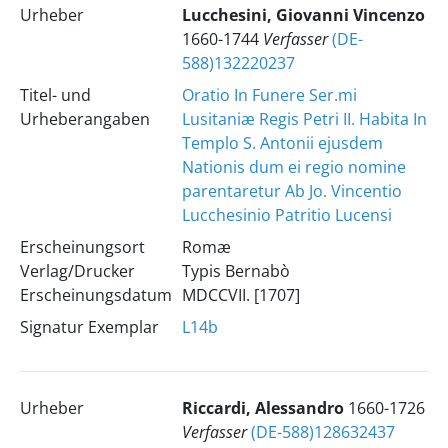
Urheber
Lucchesini, Giovanni Vincenzo
1660-1744
Verfasser
(DE-
588)132220237
Titel- und
Oratio In Funere Ser.mi
Urheberangaben
Lusitaniæ Regis Petri II. Habita In
Templo S. Antonii ejusdem
Nationis dum ei regio nomine
parentaretur Ab Jo. Vincentio
Lucchesinio Patritio Lucensi
Erscheinungsort
Romæ
Verlag/Drucker
Typis Bernabò
Erscheinungsdatum
MDCCVII. [1707]
Signatur Exemplar
L14b
Urheber
Riccardi, Alessandro
1660-1726
Verfasser
(DE-588)128632437