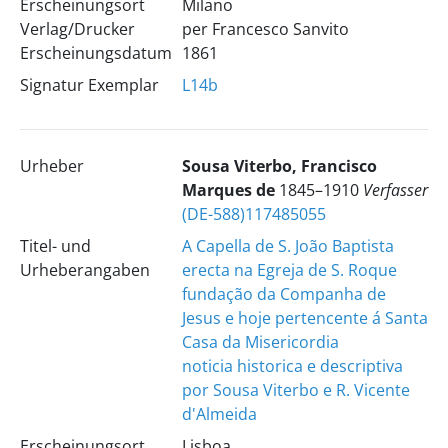
Erscheinungsort
Milano
Verlag/Drucker
per Francesco Sanvito
Erscheinungsdatum
1861
Signatur Exemplar
L14b
Urheber
Sousa Viterbo, Francisco
Marques de
1845–1910
Verfasser
(DE-588)117485055
Titel- und
A Capella de S. João Baptista
Urheberangaben
erecta na Egreja de S. Roque
fundação da Companha de
Jesus e hoje pertencente á Santa
Casa da Misericordia
noticia historica e descriptiva
por Sousa Viterbo e R. Vicente
d'Almeida
Erscheinungsort
Lisboa