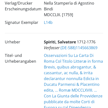
Verlag/Drucker
Nella Stamperìa di Agostino
Erscheinungsdatum
Bindi
MDCCLIX. [1759]
Signatur Exemplar
L14b
Urheber
Spiriti, Salvatore
1712-1776
Verfasser
(DE-588)1145663869
Titel- und
Osservazioni Su La Carta Di
Urheberangaben
Roma Col Titolo Litteræ in forma
Brevis, quibus abrogantur, &
cassantur, ac nulla, & irrita
declarantur nonnulla Edicta in
Ducatu Parmensi & Placentino
edita, ... Romæ MDCCLXVIII. ...
Con La Giunta delle Provvidenze
pubblicate da molte Corti di
Europa su tal Dipendenza