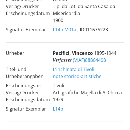
Verlag/Drucker
Tip. da Lot. da Santa Casa da
Erscheinungsdatum
Misericordia
1900
Signatur Exemplar
L14b
M01a
; ID011676223
Urheber
Pacifici, Vincenzo
1895-1944
Verfasser
(VIAF)88864408
Titel- und
L'inchinata di Tivoli
Urheberangaben
note storico-artistiche
Erscheinungsort
Tivoli
Verlag/Drucker
Arti grafiche Majella di A. Chicca
Erscheinungsdatum
1929
Signatur Exemplar
L14b