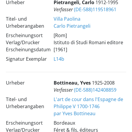
Urheber
Pietrangeli, Carlo
1912-1995
Verfasser
(DE-588)119518961
Titel- und
Villa Paolina
Urheberangaben
Carlo Pietrangeli
Erscheinungsort
[Rom]
Verlag/Drucker
Istituto di Studi Romani editore
Erscheinungsdatum
[1961]
Signatur Exemplar
L14b
Urheber
Bottineau, Yves
1925-2008
Verfasser
(DE-588)142408859
Titel- und
L'art de cour dans l'Espagne de
Urheberangaben
Philippe V 1700-1746
par Yves Bottineau
Erscheinungsort
Bordeaux
Verlag/Drucker
Féret & fils, éditeurs