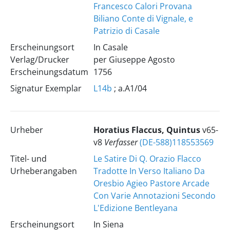
Francesco Calori Provana
Biliano Conte di Vignale, e
Patrizio di Casale
Erscheinungsort
In Casale
Verlag/Drucker
per Giuseppe Agosto
Erscheinungsdatum
1756
Signatur Exemplar
L14b
; a.A1/04
Urheber
Horatius Flaccus, Quintus
v65-
v8
Verfasser
(DE-588)118553569
Titel- und
Le Satire Di Q. Orazio Flacco
Urheberangaben
Tradotte In Verso Italiano Da
Oresbio Agieo Pastore Arcade
Con Varie Annotazioni Secondo
L'Edizione Bentleyana
Erscheinungsort
In Siena