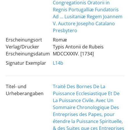
Congregationis Oratorii in
Regnis Portugalliæ Fundatoris
Ad ... Lusitaniæ Regem Joannem
V. Auctore Josepho Catalano
Presbytero
Erscheinungsort
Romæ
Verlag/Drucker
Typis Antonii de Rubeis
Erscheinungsdatum
MDCCXXXIV. [1734]
Signatur Exemplar
L14b
Titel- und
Traité Des Bornes De La
Urheberangaben
Puissance Ecclesiastique Et De
La Puissance Civile. Avec Un
Sommaire Chronologique Des
Entreprises des Papes, pour
étendre la Puissance Spirituelle,
& des Suites que ces Entreprises