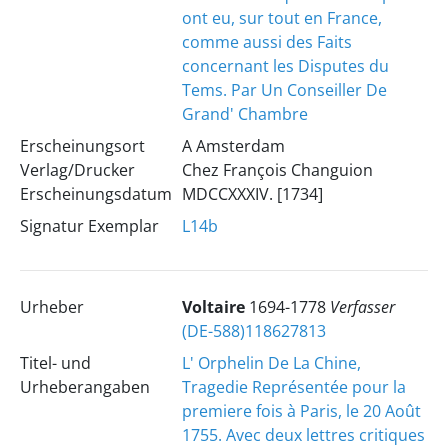
ont eu, sur tout en France,
comme aussi des Faits
concernant les Disputes du
Tems. Par Un Conseiller De
Grand' Chambre
Erscheinungsort
A Amsterdam
Verlag/Drucker
Chez François Changuion
Erscheinungsdatum
MDCCXXXIV. [1734]
Signatur Exemplar
L14b
Urheber
Voltaire
1694-1778
Verfasser
(DE-588)118627813
Titel- und
L' Orphelin De La Chine,
Urheberangaben
Tragedie Représentée pour la
premiere fois à Paris, le 20 Août
1755. Avec deux lettres critiques