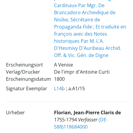
Cardinaux Par Mgr. De
Brancadoro Archevêque de
Nisibe, Sécrétaire de
Propaganda Fide ; Et traduite en
françois avec des Notes
historiques Par M. L'A.
D'Hesmivy D'Auribeau Archid.
Off. & Vic. Gén. de Digne
Erscheinungsort
A Venise
Verlag/Drucker
De l'impr d'Antoine Curti
Erscheinungsdatum
1800
Signatur Exemplar
L14b
; a.A1/15
Urheber
Florian, Jean-Pierre Claris de
1755-1794
Verfasser
(DE-
588)118684000