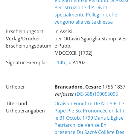
Volgarmente Il Perdono Di Assisi
Per istruzione de' Divoti,
specialmente Pellegrini, che
vengono alla visita di essa
Erscheinungsort
In Assisi
Verlag/Drucker
per Ottavio Sgariglia Stamp. Ves.
Erscheinungsdatum
e Pubb.
MDCCXCII. [1792]
Signatur Exemplar
L14b
; a.A1/02
Urheber
Brancadoro, Cesare
1756-1837
Verfasser
(DE-588)100055095
Titel- und
Oraison Funebre De N.T.S.P. Le
Urheberangaben
Pape-Pie Six Prononcée en latin
le 31 Octob. 1799 Dans L'Eglise
Patriarch. de Venise En
présence Du Sacré Collège Des