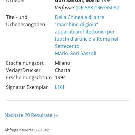
Urheber
Gori Sassoli, Mario
1994
Verfasser
(DE-588)136395082
Titel- und
Della Chinea e di altre
Urheberangaben
"macchine di gioia"
apparati architettonici per
fuochi d'artificio a Roma nel
Settecento
Mario Gori Sassoli
Erscheinungsort
Milano
Verlag/Drucker
Charta
Erscheinungsdatum
1994
Signatur Exemplar
L16f
Nächste 20 Resultate
Abfrage dauerte 0.28 Sek.