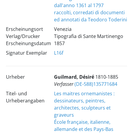
dall'anno 1361 al 1797
raccolti, corredati di documenti
ed annotati da Teodoro Toderini
Erscheinungsort
Venezia
Verlag/Drucker
Tipografia di Sante Martinengo
Erscheinungsdatum
1857
Signatur Exemplar
L16f
Urheber
Guilmard, Désiré
1810-1885
Verfasser
(DE-588)135771684
Titel- und
Les maitres ornemanistes :
Urheberangaben
dessinateurs, peintres,
architectes, sculpteurs et
graveurs
École française, italienne,
allemande et des Pays-Bas