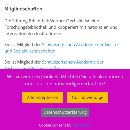
Mitgliedschaften
Die Stiftung Bibliothek Werner Oechslin ist eine
Forschungsbibliothek und kooperiert mit nationalen und
internationalen Institutionen.
Sie ist Mitglied der
Schweizerischen Akademie der Geistes-
und Sozialwissenschaften
.
Sie ist Mitglied der
Schweizerischen Akademie der
Technischen Wissenschaften
.
Wir verwenden Cookies. Möchten Sie alle akzeptieren
Sie ist zudem Mitglied des Schweizer Portals
www.sciences-
oder nur die notwendigen erlauben?
arts.ch
Alle akzeptieren
Nur notwendige
© 2026
Stiftung Bibliothek Werner Oechslin
Datenschutzerklärung
.
Cookie Consent by
top-app.ch