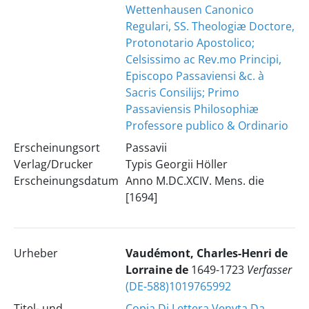
Wettenhausen Canonico
Regulari, SS. Theologiæ Doctore,
Protonotario Apostolico;
Celsissimo ac Rev.mo Principi,
Episcopo Passaviensi &c. à
Sacris Consilijs; Primo
Passaviensis Philosophiæ
Professore publico & Ordinario
Erscheinungsort
Passavii
Verlag/Drucker
Typis Georgii Höller
Erscheinungsdatum
Anno M.DC.XCIV. Mens. die
[1694]
Urheber
Vaudémont, Charles-Henri de
Lorraine de
1649-1723
Verfasser
(DE-588)1019765992
Titel- und
Copia Di Lettera Venvta Da