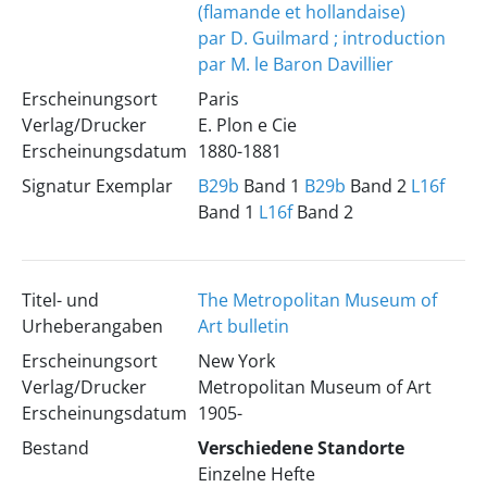
(flamande et hollandaise)
par D. Guilmard ; introduction
par M. le Baron Davillier
Erscheinungsort
Paris
Verlag/Drucker
E. Plon e Cie
Erscheinungsdatum
1880-1881
Signatur Exemplar
B29b
Band 1
B29b
Band 2
L16f
Band 1
L16f
Band 2
Titel- und
The Metropolitan Museum of
Urheberangaben
Art bulletin
Erscheinungsort
New York
Verlag/Drucker
Metropolitan Museum of Art
Erscheinungsdatum
1905-
Bestand
Verschiedene Standorte
Einzelne Hefte