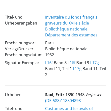
Titel- und
Inventaire du fonds français
Urheberangaben
graveurs du XVIIe siècle
Bibliothèque nationale,
Département des estampes
Erscheinungsort
Paris
Verlag/Drucker
Bibliothèque nationale
Erscheinungsdatum
1932-
Signatur Exemplar
L16f
Band 8
L16f
Band 9
L17g
Band 11, Teil 1
L17g
Band 11, Teil
2
Urheber
Saxl, Fritz
1890-1948
Verfasser
(DE-588)118804898
Titel- und
Costumes and festivals of