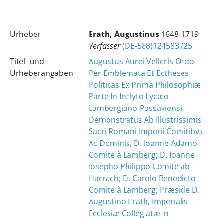
Urheber
Erath, Augustinus
1648-1719
Verfasser
(DE-588)124583725
Titel- und
Augustus Aurei Velleris Ordo
Urheberangaben
Per Emblemata Et Ectheses
Politicas Ex Prima Philosophiæ
Parte In Inclyto Lycæo
Lambergiano-Passaviensi
Demonstratus Ab Illustrissimis
Sacri Romani Imperii Comitibvs
Ac Dominis, D. Ioanne Adamo
Comite à Lamberg; D. Ioanne
Iosepho Philippo Comite ab
Harrach; D. Carolo Benedicto
Comite à Lamberg; Præside D.
Augustino Erath, Imperialis
Ecclesiæ Collegiatæ in