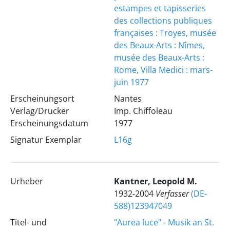
estampes et tapisseries
des collections publiques
françaises : Troyes, musée
des Beaux-Arts : Nîmes,
musée des Beaux-Arts :
Rome, Villa Medici : mars-
juin 1977
Erscheinungsort
Nantes
Verlag/Drucker
Imp. Chiffoleau
Erscheinungsdatum
1977
Signatur Exemplar
L16g
Urheber
Kantner, Leopold M.
1932-2004
Verfasser
(DE-
588)123947049
Titel- und
"Aurea luce" - Musik an St.