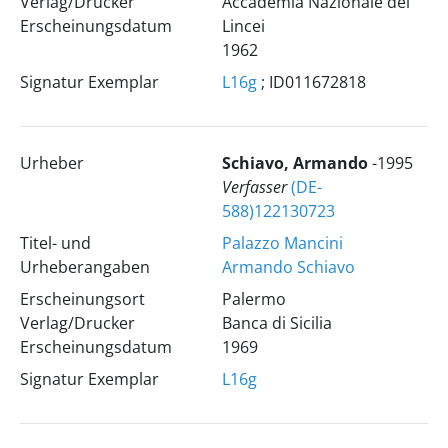
Verlag/Drucker
Accademia Nazionale dei
Erscheinungsdatum
Lincei
1962
Signatur Exemplar
L16g
; ID011672818
Urheber
Schiavo, Armando
-1995
Verfasser
(DE-
588)122130723
Titel- und
Palazzo Mancini
Urheberangaben
Armando Schiavo
Erscheinungsort
Palermo
Verlag/Drucker
Banca di Sicilia
Erscheinungsdatum
1969
Signatur Exemplar
L16g