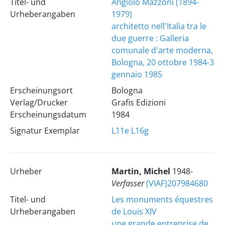
Titel- und
Angiolo Mazzoni (1894-
Urheberangaben
1979)
architetto nell'Italia tra le
due guerre : Galleria
comunale d'arte moderna,
Bologna, 20 ottobre 1984-3
gennaio 1985
Erscheinungsort
Bologna
Verlag/Drucker
Grafis Edizioni
Erscheinungsdatum
1984
Signatur Exemplar
L11e
L16g
Urheber
Martin, Michel
1948-
Verfasser
(VIAF)207984680
Titel- und
Les monuments équestres
Urheberangaben
de Louis XIV
une grande entreprise de