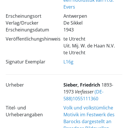
een hoofdstuk van H.G.
Evers
Erscheinungsort
Antwerpen
Verlag/Drucker
De Sikkel
Erscheinungsdatum
1943
Veröffentlichungshinweis
te Utrecht
Uit. Mij. W. de Haan N.V.
te Utrecht
Signatur Exemplar
L16g
Urheber
Sieber, Friedrich
1893-
1973
Verfasser
(DE-
588)1055111360
Titel- und
Volk und volkstümliche
Urheberangaben
Motivik im Festwerk des
Barocks dargestellt an