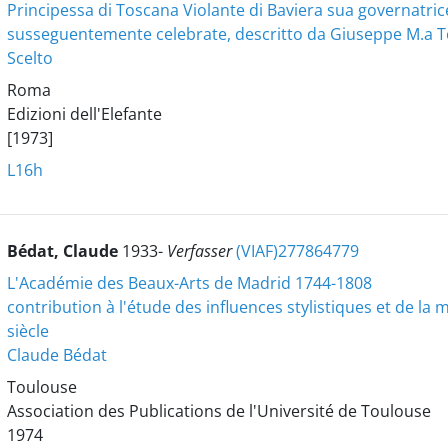
Principessa di Toscana Violante di Baviera sua governatrice 
susseguentemente celebrate, descritto da Giuseppe M.a Tor
Scelto
Roma
Edizioni dell'Elefante
[1973]
L16h
Bédat, Claude
1933-
Verfasser
(VIAF)277864779
L'Académie des Beaux-Arts de Madrid 1744-1808
contribution à l'étude des influences stylistiques et de la m
siècle
Claude Bédat
Toulouse
Association des Publications de l'Université de Toulouse
1974