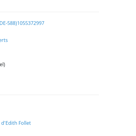
(DE-588)1055372997
erts
el)
d'Edith Follet