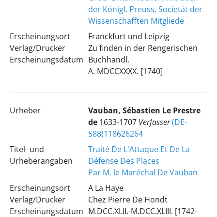
der Königl. Preuss. Societät der
Wissenschafften Mitgliede
Erscheinungsort
Franckfurt und Leipzig
Verlag/Drucker
Zu finden in der Rengerischen
Erscheinungsdatum
Buchhandl.
A. MDCCXXXX. [1740]
Urheber
Vauban, Sébastien Le Prestre
de
1633-1707
Verfasser
(DE-
588)118626264
Titel- und
Traité De L'Attaque Et De La
Urheberangaben
Défense Des Places
Par M. le Maréchal De Vauban
Erscheinungsort
A La Haye
Verlag/Drucker
Chez Pierre De Hondt
Erscheinungsdatum
M.DCC.XLII.-M.DCC.XLIII. [1742-