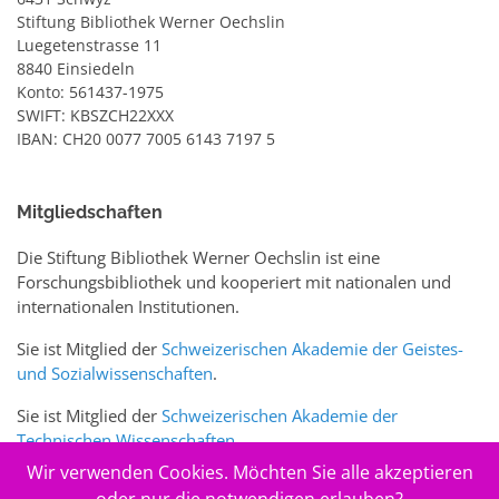
Stiftung Bibliothek Werner Oechslin
Luegetenstrasse 11
8840 Einsiedeln
Konto: 561437-1975
SWIFT: KBSZCH22XXX
IBAN: CH20 0077 7005 6143 7197 5
Mitgliedschaften
Die Stiftung Bibliothek Werner Oechslin ist eine
Forschungsbibliothek und kooperiert mit nationalen und
internationalen Institutionen.
Sie ist Mitglied der
Schweizerischen Akademie der Geistes-
und Sozialwissenschaften
.
Sie ist Mitglied der
Schweizerischen Akademie der
Technischen Wissenschaften
.
Wir verwenden Cookies. Möchten Sie alle akzeptieren
Sie ist zudem Mitglied des Schweizer Portals
www.sciences-