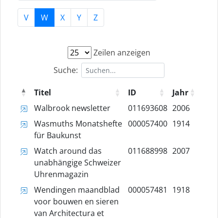
V
W
X
Y
Z
Zeilen anzeigen
Suche:
Titel
ID
Jahr
Walbrook newsletter
011693608
2006
Wasmuths Monatshefte
000057400
1914
für Baukunst
Watch around das
011688998
2007
unabhängige Schweizer
Uhrenmagazin
Wendingen maandblad
000057481
1918
voor bouwen en sieren
van Architectura et