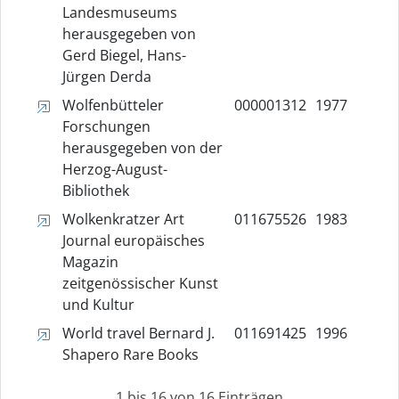
Landesmuseums
herausgegeben von
Gerd Biegel, Hans-
Jürgen Derda
Wolfenbütteler
000001312
1977
Forschungen
herausgegeben von der
Herzog-August-
Bibliothek
Wolkenkratzer Art
011675526
1983
Journal europäisches
Magazin
zeitgenössischer Kunst
und Kultur
World travel Bernard J.
011691425
1996
Shapero Rare Books
1 bis 16 von 16 Einträgen