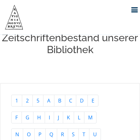
Index-Suche im
Zeitschriftenbestand unserer
Bibliothek
1
2
5
A
B
C
D
E
F
G
H
I
J
K
L
M
N
O
P
Q
R
S
T
U