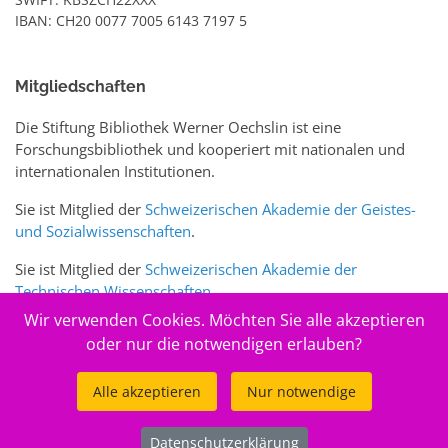
IBAN: CH20 0077 7005 6143 7197 5
Mitgliedschaften
Die Stiftung Bibliothek Werner Oechslin ist eine
Forschungsbibliothek und kooperiert mit nationalen und
internationalen Institutionen.
Sie ist Mitglied der
Schweizerischen Akademie der Geistes-
und Sozialwissenschaften
.
Sie ist Mitglied der
Schweizerischen Akademie der
Technischen Wissenschaften
.
Wir verwenden Cookies. Möchten Sie alle akzeptieren
Sie ist zudem Mitglied des Schweizer Portals
www.sciences-
oder nur die notwendigen erlauben?
arts.ch
Alle akzeptieren
Nur notwendige
© 2026
Stiftung Bibliothek Werner Oechslin
Datenschutzerklärung
.