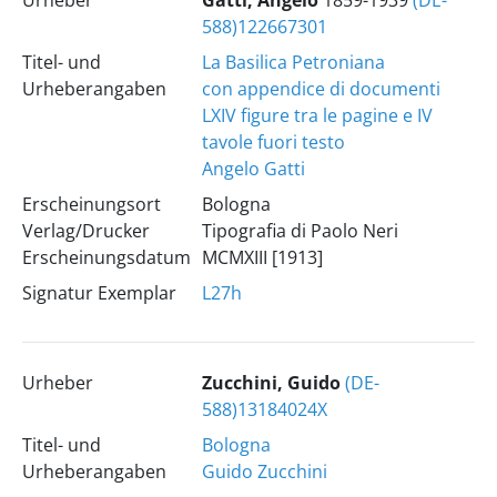
Urheber
Gatti, Angelo
1859-1939
(DE-
588)122667301
Titel- und
La Basilica Petroniana
Urheberangaben
con appendice di documenti
LXIV figure tra le pagine e IV
tavole fuori testo
Angelo Gatti
Erscheinungsort
Bologna
Verlag/Drucker
Tipografia di Paolo Neri
Erscheinungsdatum
MCMXIII [1913]
Signatur Exemplar
L27h
Urheber
Zucchini, Guido
(DE-
588)13184024X
Titel- und
Bologna
Urheberangaben
Guido Zucchini