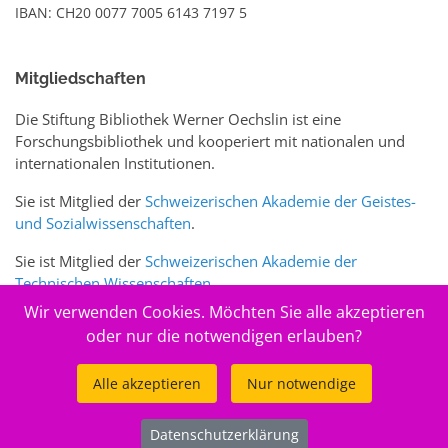
IBAN: CH20 0077 7005 6143 7197 5
Mitgliedschaften
Die Stiftung Bibliothek Werner Oechslin ist eine
Forschungsbibliothek und kooperiert mit nationalen und
internationalen Institutionen.
Sie ist Mitglied der
Schweizerischen Akademie der Geistes-
und Sozialwissenschaften
.
Sie ist Mitglied der
Schweizerischen Akademie der
Technischen Wissenschaften
.
Wir verwenden Cookies. Möchten Sie alle akzeptieren
Sie ist zudem Mitglied des Schweizer Portals
www.sciences-
oder nur die notwendigen erlauben?
arts.ch
Alle akzeptieren
Nur notwendige
© 2026
Stiftung Bibliothek Werner Oechslin
Datenschutzerklärung
.