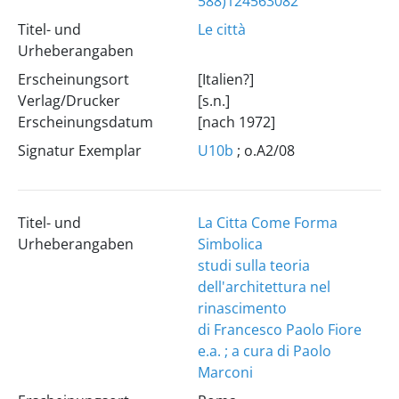
588)124563082
Titel- und
Le città
Urheberangaben
Erscheinungsort
[Italien?]
Verlag/Drucker
[s.n.]
Erscheinungsdatum
[nach 1972]
Signatur Exemplar
U10b
; o.A2/08
Titel- und
La Citta Come Forma
Urheberangaben
Simbolica
studi sulla teoria
dell'architettura nel
rinascimento
di Francesco Paolo Fiore
e.a. ; a cura di Paolo
Marconi