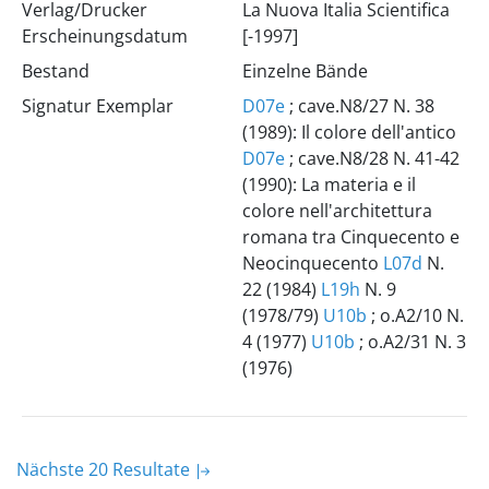
Verlag/Drucker
La Nuova Italia Scientifica
Erscheinungsdatum
[-1997]
Bestand
Einzelne Bände
Signatur Exemplar
D07e
; cave.N8/27 N. 38
(1989): Il colore dell'antico
D07e
; cave.N8/28 N. 41-42
(1990): La materia e il
colore nell'architettura
romana tra Cinquecento e
Neocinquecento
L07d
N.
22 (1984)
L19h
N. 9
(1978/79)
U10b
; o.A2/10 N.
4 (1977)
U10b
; o.A2/31 N. 3
(1976)
Nächste 20 Resultate