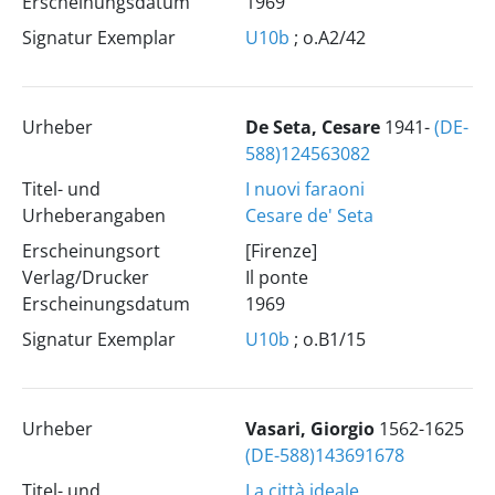
Erscheinungsdatum
1969
Signatur Exemplar
U10b
; o.A2/42
Urheber
De Seta, Cesare
1941-
(DE-
588)124563082
Titel- und
I nuovi faraoni
Urheberangaben
Cesare de' Seta
Erscheinungsort
[Firenze]
Verlag/Drucker
Il ponte
Erscheinungsdatum
1969
Signatur Exemplar
U10b
; o.B1/15
Urheber
Vasari, Giorgio
1562-1625
(DE-588)143691678
Titel- und
La città ideale