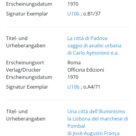
Erscheinungsdatum
1970
Signatur Exemplar
U10b
; o.B1/37
Titel- und
La città di Padova
Urheberangaben
saggio di analisi urbana
di Carlo Aymonino e.a.
Erscheinungsort
Roma
Verlag/Drucker
Officina Edizioni
Erscheinungsdatum
1970
Signatur Exemplar
U10b
; o.A4/71
Titel- und
Una città dell'illuminismo
Urheberangaben
la Lisbona del marchese di
Pombal
di José-Augusto França